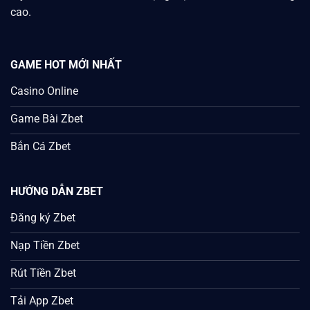
cao.
GAME HOT MỚI NHẤT
Casino Online
Game Bài Zbet
Bắn Cá Zbet
HƯỚNG DẪN ZBET
Đăng ký Zbet
Nạp Tiền Zbet
Rút Tiền Zbet
Tải App Zbet