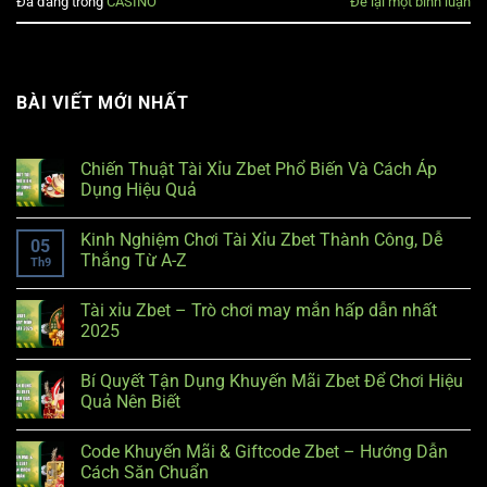
Đã đăng trong
CASINO
Để lại một bình luận
BÀI VIẾT MỚI NHẤT
Chiến Thuật Tài Xỉu Zbet Phổ Biến Và Cách Áp
Dụng Hiệu Quả
Kinh Nghiệm Chơi Tài Xỉu Zbet Thành Công, Dễ
05
Thắng Từ A-Z
Th9
Tài xỉu Zbet – Trò chơi may mắn hấp dẫn nhất
2025
Bí Quyết Tận Dụng Khuyến Mãi Zbet Để Chơi Hiệu
Quả Nên Biết
Code Khuyến Mãi & Giftcode Zbet – Hướng Dẫn
Cách Săn Chuẩn