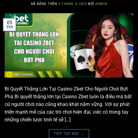
ĐÃ ĐĂNG TRÊN
5 THÁNG 9, 2025
BỞI
ADMIN
05
Th9
Bí Quyết Thắng Lớn Tại Casino Zbet Cho Người Chơi Bứt
Phá Bí quyết thắng lớn tại Casino Zbet luôn là điều mà bất
cứ người chơi nào cũng khao khát nắm vững. Với sự phát
triển mạnh mẽ của các trò chơi hiện đại, việc có trong tay
những chiến lược tinh tế sẽ […]
TIẾP TỤC ĐỌC
→