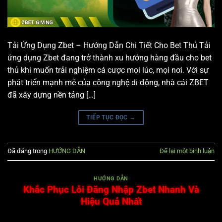
Tải Ứng Dụng Zbet – Hướng Dẫn Chi Tiết Cho Bet Thủ Tải
ứng dụng Zbet đang trở thành xu hướng hàng đầu cho bet
thủ khi muốn trải nghiệm cá cược mọi lúc, mọi nơi. Với sự
phát triển mạnh mẽ của công nghệ di động, nhà cái ZBET
đã xây dựng nền tảng […]
TIẾP TỤC ĐỌC
→
Đã đăng trong
HƯỚNG DẪN
Để lại một bình luận
HƯỚNG DẪN
Khắc Phục Lỗi Đăng Nhập Zbet Nhanh Và
Hiệu Quả Nhất