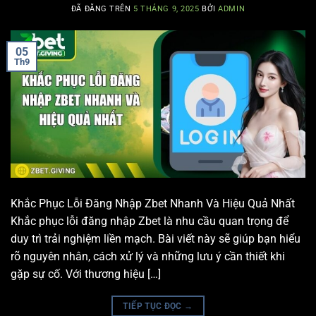
ĐÃ ĐĂNG TRÊN
5 THÁNG 9, 2025
BỞI
ADMIN
05
Th9
Khắc Phục Lỗi Đăng Nhập Zbet Nhanh Và Hiệu Quả Nhất
Khắc phục lỗi đăng nhập Zbet là nhu cầu quan trọng để
duy trì trải nghiệm liền mạch. Bài viết này sẽ giúp bạn hiểu
rõ nguyên nhân, cách xử lý và những lưu ý cần thiết khi
gặp sự cố. Với thương hiệu […]
TIẾP TỤC ĐỌC
→