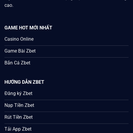
cao.
GAME HOT MỚI NHẤT
Casino Online
Game Bài Zbet
Bắn Cá Zbet
HƯỚNG DẪN ZBET
Đăng ký Zbet
Nạp Tiền Zbet
Rút Tiền Zbet
Tải App Zbet