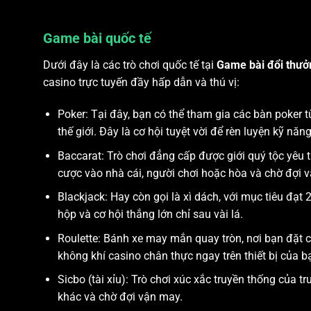
Game bài quốc tế
Dưới đây là các trò chơi quốc tế tại
Game bài đổi thưởn
casino trực tuyến đầy hấp dẫn và thú vị:
Poker: Tại đây, bạn có thể tham gia các bàn poker 
thế giới. Đây là cơ hội tuyệt vời để rèn luyện kỹ năn
Baccarat: Trò chơi đẳng cấp được giới quý tộc yêu 
cược vào nhà cái, người chơi hoặc hòa và chờ đợi 
Blackjack: Hay còn gọi là xì dách, với mục tiêu đ
hộp và cơ hội thắng lớn chỉ sau vài lá.
Roulette: Bánh xe may mắn quay tròn, nơi bạn đặt 
không khí casino chân thực ngay trên thiết bị của b
Sicbo (tài xỉu): Trò chơi xúc xắc truyền thống của t
khác và chờ đợi vận may.