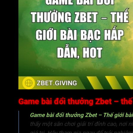
Game bài đổi thưởng Zbet – thế 
Game bài đổi thưởng Zbet – Thế giới bà
thấy một sân chơi giải trí đỉnh cao, nơi
giá trị. Hãy tham gia ngay để trải nghi