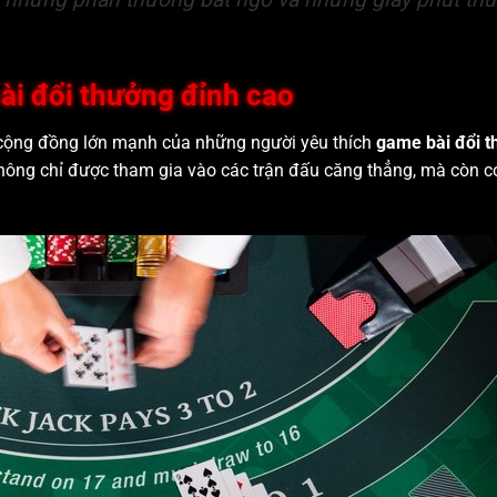
ài đổi thưởng đỉnh cao
 cộng đồng lớn mạnh của những người yêu thích
game bài đổi 
 không chỉ được tham gia vào các trận đấu căng thẳng, mà còn c