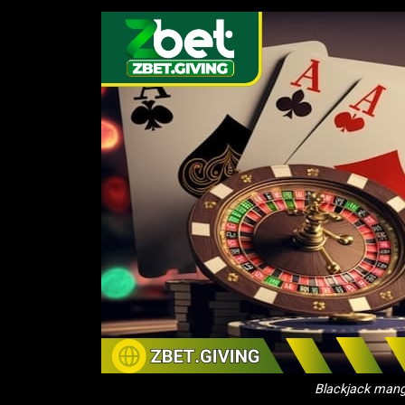
Blackjack mang