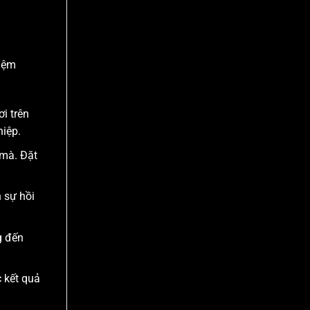
iệm
i trên
hiệp.
 mà. Đặt
 sự hồi
g đến
c kết quả