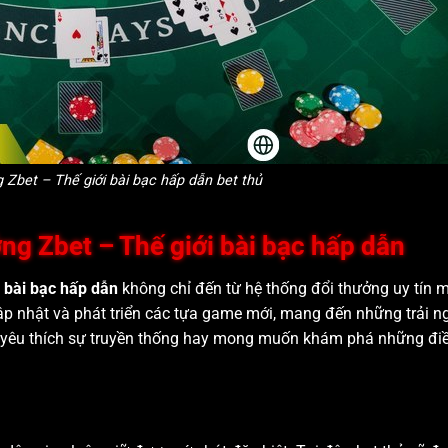
 Zbet – Thế giới bài bạc hấp dẫn bet thủ
g Zbet – Thế giới bài bạc hấp dẫn
 bài bạc hấp dẫn
không chỉ đến từ hệ thống đổi thưởng uy tín 
ập nhật và phát triển các tựa game mới, mang đến những trải 
 yêu thích sự truyền thống hay mong muốn khám phá những điề