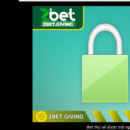
Bet thủ sẽ được trải 