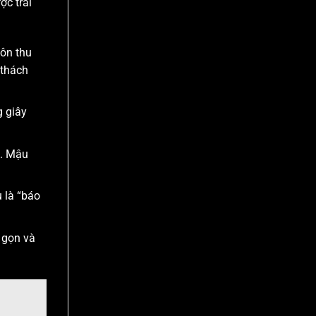
ợc trải
uôn thu
 thách
g giây
ủ. Mậu
 là “báo
 gọn và