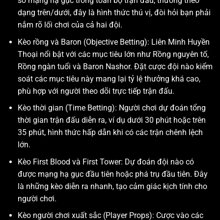
số mạng hạ gục trong toàn bộ trận đấu, thường theo
dạng trên/dưới, đây là hình thức thú vị, đòi hỏi bạn phải
nắm rõ lối chơi của cả hai đội.
Kèo rồng và Baron (Objective Betting): Liên Minh Huyền
Thoại nổi bật với các mục tiêu lớn như Rồng nguyên tố,
Rồng ngàn tuổi và Baron Nashor. Đặt cược đội nào kiểm
soát các mục tiêu này mang lại tỷ lệ thưởng khá cao,
phù hợp với người theo dõi trực tiếp trận đấu.
Kèo thời gian (Time Betting): Người chơi dự đoán tổng
thời gian trận đấu diễn ra, ví dụ dưới 30 phút hoặc trên
35 phút, hình thức hấp dẫn khi có các trận chênh lệch
lớn.
Kèo First Blood và First Tower: Dự đoán đội nào có
được mạng hạ gục đầu tiên hoặc phá trụ đầu tiên. Đây
là những kèo diễn ra nhanh, tạo cảm giác kịch tính cho
người chơi.
Kèo người chơi xuất sắc (Player Props): Cược vào các