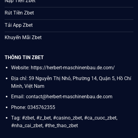
Nạp Tiền Zbet
Rút Tiền Zbet
Tải App Zbet
Khuyến Mãi Zbet
THÔNG TIN ZBET
Website:
https://herbert-maschinenbau.de.com/
Địa chỉ:
59 Nguyễn Thị Nhỏ, Phường 14, Quận 5, Hồ Chí
Minh, Việt Nam
Email:
contact@herbert-maschinenbau.de.com
Phone:
0345762355
Tag: #zbet, #z_bet, #casino_zbet, #ca_cuoc_zbet,
#nha_cai_zbet, #the_thao_zbet