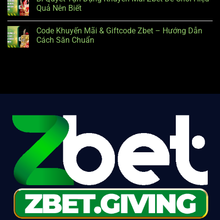
Quả Nên Biết
Code Khuyến Mãi & Giftcode Zbet – Hướng Dẫn
Cách Săn Chuẩn